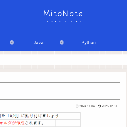
MitoNote
Java
Python
2024.11.04
2025.12.31