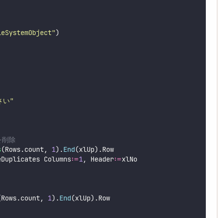
leSystemObject
"
)
さい
"
を削除
s
(Rows.count, 
1
).
End
(xlUp).Row
eDuplicates Columns:
=
1
, Header:
=
xlNo
(Rows.count, 
1
).
End
(xlUp).Row