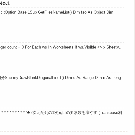
o.1
Base 1Sub GetFilesNameList() Dim fso As Object Dim
r count = 0 For Each ws In Worksheets If ws.Visible <> xlSheetV...
BlankDiagonalLine1() Dim c As Range Dim n As Long
-*-*-*-*-*-*-*-*-*-*-*-*-*-'★2次元配列の1次元目の要素数を増やす (Transpose利