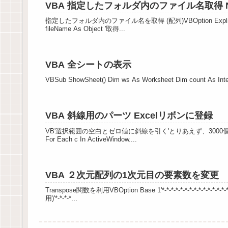
VBA 指定したフォルダ内のファイル名取得 N
指定したフォルダ内のファイル名を取得 (配列)VBOption ExplicitOption 
fileName As Object '取得...
VBA 全シートの表示
VBSub ShowSheet() Dim ws As Worksheet Dim count As Intege
VBA 斜線用のパーツ Excelリボンに登録
VB'選択範囲の空白とゼロ値に斜線を引く'とりあえず、3000個分Sub myDraw
For Each c In ActiveWindow....
VBA ２次元配列の1次元目の要素数を変更
Transpose関数を利用VBOption Base 1'*-*-*-*-*-*-*-*-*-*-*
用)'*-*-*-*...