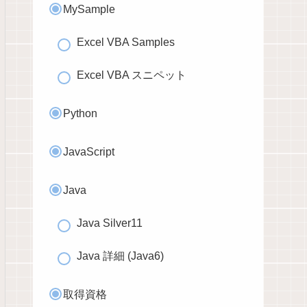
MySample
Excel VBA Samples
Excel VBA スニペット
Python
JavaScript
Java
Java Silver11
Java 詳細 (Java6)
取得資格