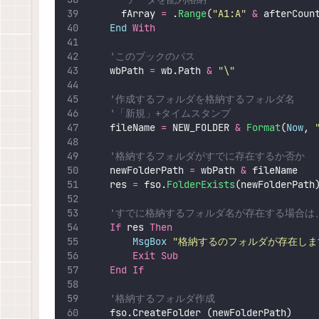
      fArray 
=
 .
Range
(
"
A1:A
"
&
 afterCoun
End
With
'このブックのパス
    wbPath 
=
 wb.Path 
&
"
\
"
'作成するフォルダを格納するフォルダ名
'「新規」+タイムスタンプ
    fileName 
=
 NEW_FOLDER 
&
Format
(
Now
, 
'格納するフォルダがすでに存在するか否か
    newFolderPath 
=
 wbPath 
&
 fileName
    res 
=
 fso.
FolderExists
(newFolderPath
'すでに格納するフォルダ名が存在する場合は
If
 res 
Then
MsgBox
"
格納するのフォルダが存在しま
Exit Sub
End If
'格納するフォルダ作成
    fso.CreateFolder (newFolderPath)