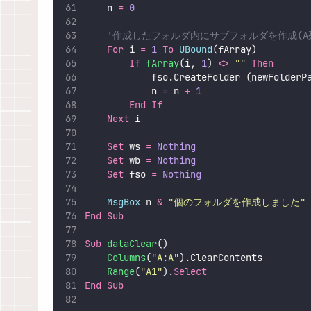
    n 
=
0
'作成したフォルダ内にサブフォルダを作成(A
For
 i 
=
1
To
UBound
(fArray)
If
fArray
(i, 
1
) 
<>
""
Then
            fso.CreateFolder (newFolderP
            n 
=
 n 
+
1
End If
Next
 i
Set 
ws 
=
 Nothing
Set 
wb 
=
 Nothing
Set 
fso 
=
 Nothing
MsgBox
 n 
&
"
個のフォルダを作成しました
"
End Sub
Sub
dataClear
()
Columns
(
"
A:A
"
).ClearContents
Range
(
"
A1
"
).
Select
End Sub