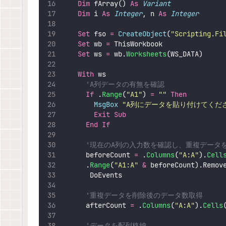
Dim
 fArray() 
As
Variant
Dim
 i 
As
Integer
, n 
As
Integer
Set 
fso 
=
CreateObject
(
"
Scripting.Fi
Set 
wb 
=
 ThisWorkbook
Set 
ws 
=
 wb.
Worksheets
(WS_DATA)
With
 ws
'A列データの有無を確認
If
 .
Range
(
"
A1
"
) 
=
""
Then
MsgBox
"
A列にデータを貼り付けてくだ
Exit Sub
End If
'現在のA列の入力数を確認し、重複データ
      beforeCount 
=
 .
Columns
(
"
A:A
"
).
Cell
      .
Range
(
"
A1:A
"
&
 beforeCount).Remov
       DoEvents
'重複データを削除後のデータ数取得
      afterCount 
=
 .
Columns
(
"
A:A
"
).
Cells
'データを配列格納