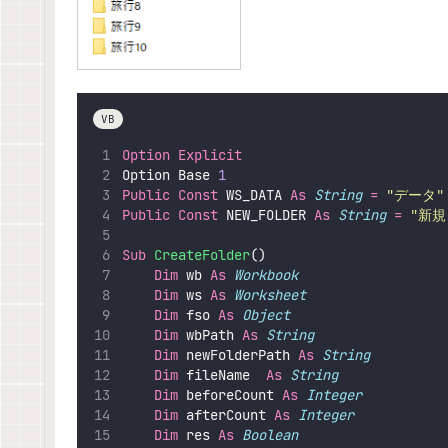
VB
Option Explicit
Option Base 
1
Public Const 
WS_DATA 
As
String
=
"
データ
"
Public Const 
NEW_FOLDER 
As
String
=
"
新規
Sub
CreateFolder
()
Dim
 wb 
As
Workbook
Dim
 ws 
As
Worksheet
Dim
 fso 
As
Object
Dim
 wbPath 
As
String
Dim
 newFolderPath 
As
String
Dim
 fileName  
As
String
Dim
 beforeCount 
As
Integer
Dim
 afterCount 
As
Integer
Dim
 res 
As
Boolean