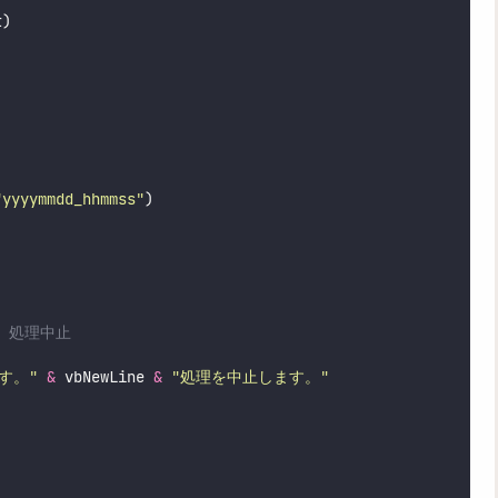
t)
"
yyyymmdd_hhmmss
"
)
)
、処理中止
す。
"
&
 vbNewLine 
&
"
処理を中止します。
"