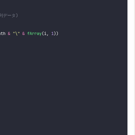
列データ)
ath 
&
"
\
"
&
fArray
(i, 
1
))