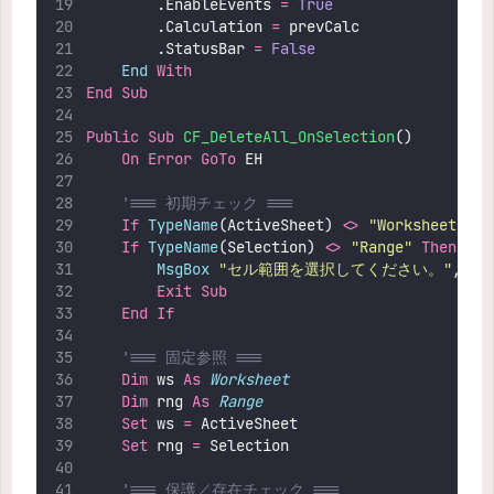
        .EnableEvents 
=
 True
        .Calculation 
=
 prevCalc
        .StatusBar 
=
 False
End
With
End Sub
Public Sub 
CF_DeleteAll_OnSelection
()
On Error GoTo 
EH
'=== 初期チェック ===
If
TypeName
(ActiveSheet) 
<>
"
Worksheet
"
Th
If
TypeName
(Selection) 
<>
"
Range
"
Then
MsgBox
"
セル範囲を選択してください。
"
, vb
Exit Sub
End If
'=== 固定参照 ===
Dim
 ws 
As
Worksheet
Dim
 rng 
As
Range
Set 
ws 
=
 ActiveSheet
Set 
rng 
=
 Selection
'=== 保護／存在チェック ===