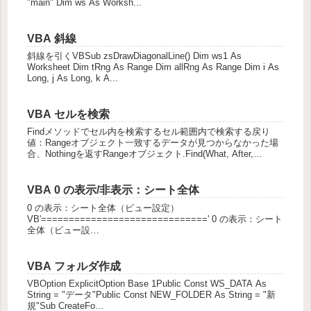
"main" Dim ws As Worksh...
VBA 斜線
斜線を引くVBSub zsDrawDiagonalLine() Dim ws1 As
Worksheet Dim tRng As Range Dim allRng As Range Dim i As
Long, j As Long, k A...
VBA セルを検索
Findメソッドでセル内を検索するセル範囲内で検索する戻り
値：Rangeオブジェクト一致するデータが見つからなかった場
合、Nothingを返すRangeオブジェクト.Find(What, After,
LookIn, LookAt, Sea...
VBA 0 の表示/非表示：シート全体
0 の表示：シート全体（ビュー設定）
VB'==============================' 0 の表示：シート
全体（ビュー設
定）'==============================Public Sub
ShowZer...
VBA フォルダ作成
VBOption ExplicitOption Base 1Public Const WS_DATA As
String = "データ"Public Const NEW_FOLDER As String = "新
規"Sub CreateFo...