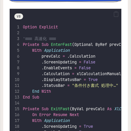
VB
Option Explicit
'=== 高速化 ===
Private Sub 
EnterFast
(Optional ByRef prevCalc 
With
Application
        prevCalc 
=
 .Calculation
        .ScreenUpdating 
=
 False
        .EnableEvents 
=
 False
        .Calculation 
=
 xlCalculationManual
        .DisplayStatusBar 
=
 True
        .StatusBar 
=
"
条件付き書式 処理中…
"
End
With
End Sub
Private Sub 
ExitFast
(ByVal prevCalc 
As
XlCalcu
On Error Resume Next
With
Application
        .ScreenUpdating 
=
 True