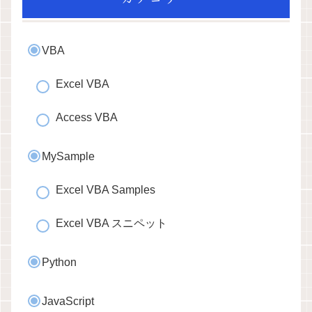
VBA
Excel VBA
Access VBA
MySample
Excel VBA Samples
Excel VBA スニペット
Python
JavaScript