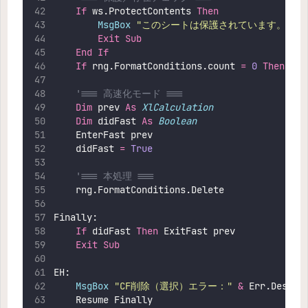
If
 ws.ProtectContents 
Then
MsgBox
"
このシートは保護されています。選択
Exit Sub
End If
If
 rng.FormatConditions.count 
=
0
Then
Exi
'=== 高速化モード ===
Dim
 prev 
As
XlCalculation
Dim
 didFast 
As
Boolean
    EnterFast prev
    didFast 
=
 True
'=== 本処理 ===
    rng.FormatConditions.Delete
Finally:
If
 didFast 
Then
 ExitFast prev
Exit Sub
EH:
MsgBox
"
CF削除（選択）エラー：
"
&
 Err.Descri
    Resume Finally