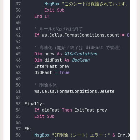
MsgBox
"
このシートは保護されています。条件
Exit Sub
End If
' ルールがなければ終了
If
 ws.Cells.FormatConditions.count 
=
0
The
' 高速化（開始／終了は didFast で管理）
Dim
 prev 
As
XlCalculation
Dim
 didFast 
As
Boolean
    EnterFast prev
    didFast 
=
 True
' 削除本体
    ws.Cells.FormatConditions.Delete
Finally:
If
 didFast 
Then
 ExitFast prev
Exit Sub
EH:
MsgBox
"
CF削除（シート）エラー：
"
&
 Err.Descr