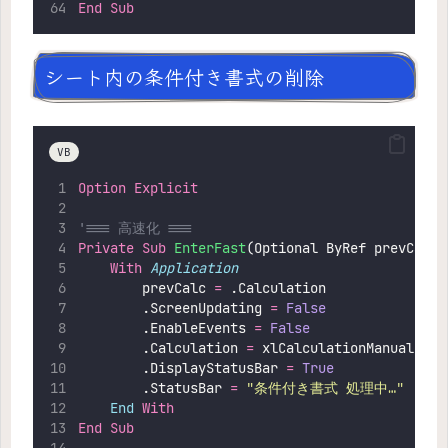
End Sub
シート内の条件付き書式の削除
VB
Option Explicit
'=== 高速化 ===
Private Sub 
EnterFast
(Optional ByRef prevCalc 
With
Application
        prevCalc 
=
 .Calculation
        .ScreenUpdating 
=
 False
        .EnableEvents 
=
 False
        .Calculation 
=
 xlCalculationManual
        .DisplayStatusBar 
=
 True
        .StatusBar 
=
"
条件付き書式 処理中…
"
End
With
End Sub