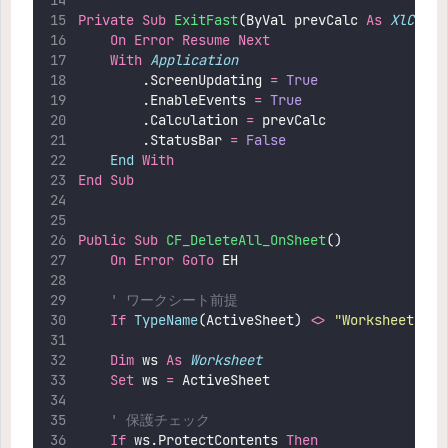
Private Sub 
ExitFast
(ByVal prevCalc 
As
XlCalcu
On Error Resume Next
With
Application
        .ScreenUpdating 
=
 True
        .EnableEvents 
=
 True
        .Calculation 
=
 prevCalc
        .StatusBar 
=
 False
End
With
End Sub
Public Sub 
CF_DeleteAll_OnSheet
()
On Error GoTo 
EH
' ワークシート前提
If
TypeName
(ActiveSheet) 
<>
"
Worksheet
"
Th
Dim
 ws 
As
Worksheet
Set 
ws 
=
 ActiveSheet
' 保護チェック
If
 ws.ProtectContents 
Then