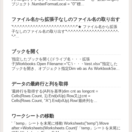
ブジェクト.NumberFormatLocal = "0"’標...
ファイル名から拡張子なしのファイル名の取り出す
'*-*-*-*-*-*-*-*-*-*-*-*-*-*-*-*-*-*-*-*-*-*-*-*-*'★ ファイル名から拡張
子なしのファイル名の取り出す'*-*-*-*-*-*-*-*-*-*-*-*-*-*-*-*-*-*-*-*-
*-*...
ブックを開く
'指定したブックを開く(ドライブ名・・・拡張
子)Workbooks.Open Filename:="C:\・・・\test.xlsx"'指定した
ブックを開き、オブジェクト指定Dim wb as As WorkbookSet
wb1 = Wo...
データの最終行と列を取得
'最終行を取得する(A列を基準)dim cnt as longcnt =
Cells(Rows.Count, 1).End(xlUp).Row又はcnt =
Cells(Rows.Count, "A").End(xlUp).Row’最終列を...
ワークシートの移動
'「temp」シートを末尾に移動 Worksheets("temp").Move
after:=Worksheets(Worksheets.Count)'「temp」シートを末尾に