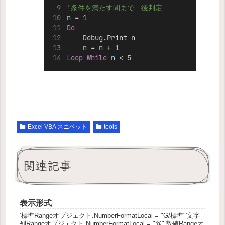
'条件を満たす間まで　後判定
n
 = 
1
Do
    Debug.Print n
n
 =
 n
 + 
1
Loop
While
n
 < 
5
Excel VBA スニペット
tools
関連記事
表示形式
’標準Rangeオブジェクト.NumberFormatLocal = "G/標準"'文字
列Rangeオブジェクト.NumberFormatLocal = "@"’数値Rangeオ