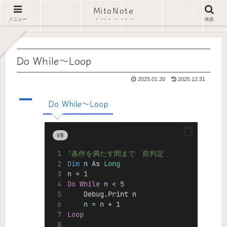
MitoNote
ホーム
Excel VBA スニペット
Do While～Loop
メニュー
検索
Do While～Loop
2025.01.20
2025.12.31
A
Do While～Loop
VB
'条件を満たす間まで　前判定
Dim
 n 
As 
Long
n
 = 
1
Do
While
n
 < 
5
    Debug.Print n
n
 =
 n
 + 
1
Loop