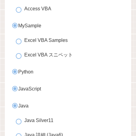
Access VBA
MySample
Excel VBA Samples
Excel VBA スニペット
Python
JavaScript
Java
Java Silver11
Java 詳細 (Java6)