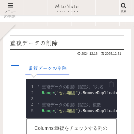
MitoNote
ホーム
Excel VBA スニペット
Cell
重複データ
メニュー
検索
の削除
重複データの削除
2024.12.18
2025.12.31
A
重複データの削除
' 重複データの削除 指定列 1列名
Range
(
"
セル範囲
"
).RemoveDuplicates Colu
' 重複データの削除 指定列 複数
Range
(
"
セル範囲
"
).RemoveDuplicates Colu
Columns:重複をチェックする列の