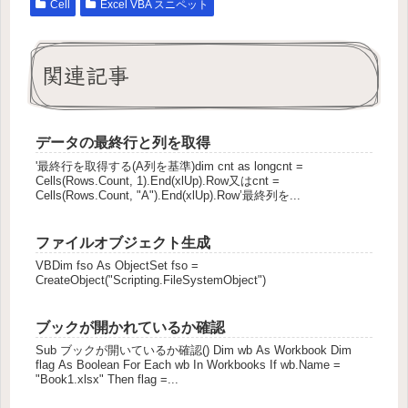
Cell
Excel VBA スニペット
関連記事
データの最終行と列を取得
'最終行を取得する(A列を基準)dim cnt as longcnt =
Cells(Rows.Count, 1).End(xlUp).Row又はcnt =
Cells(Rows.Count, "A").End(xlUp).Row’最終列を...
ファイルオブジェクト生成
VBDim fso As ObjectSet fso =
CreateObject("Scripting.FileSystemObject")
ブックが開かれているか確認
Sub ブックが開いているか確認() Dim wb As Workbook Dim
flag As Boolean For Each wb In Workbooks If wb.Name =
"Book1.xlsx" Then flag =...