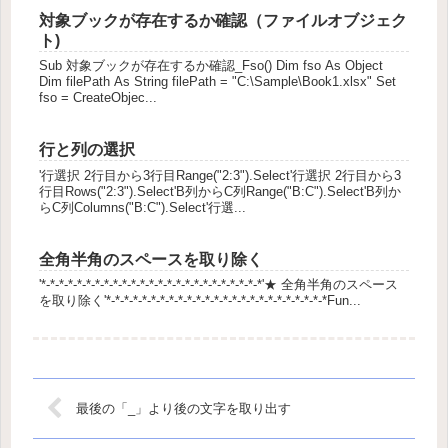
対象ブックが存在するか確認（ファイルオブジェク
ト)
Sub 対象ブックが存在するか確認_Fso() Dim fso As Object
Dim filePath As String filePath = "C:\Sample\Book1.xlsx" Set
fso = CreateObjec...
行と列の選択
'行選択 2行目から3行目Range("2:3").Select'行選択 2行目から3
行目Rows("2:3").Select'B列からC列Range("B:C").Select'B列か
らC列Columns("B:C").Select'行選...
全角半角のスペースを取り除く
'*-*-*-*-*-*-*-*-*-*-*-*-*-*-*-*-*-*-*-*-*-*-*-*-*'★ 全角半角のスペース
を取り除く'*-*-*-*-*-*-*-*-*-*-*-*-*-*-*-*-*-*-*-*-*-*-*-*-*Fun...
最後の「_」より後の文字を取り出す